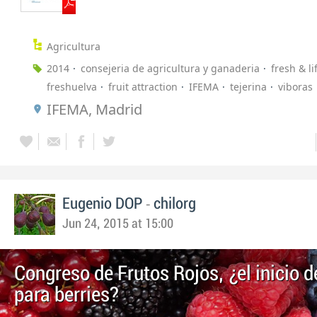
Agricultura
2014
consejeria de agricultura y ganaderia
fresh & li
freshuelva
fruit attraction
IFEMA
tejerina
viboras
IFEMA, Madrid
-
Eugenio DOP
chilorg
Jun 24, 2015 at 15:00
Congreso de Frutos Rojos, ¿el inicio 
para berries?