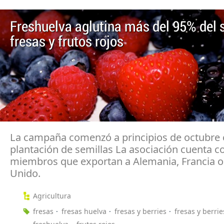
Freshuelva aglutina más del 95% del 
fresas y frutos rojos
La campaña comenzó a principios de octubre 
plantación de semillas La asociación cuenta c
miembros que exportan a Alemania, Francia o
Unido.
Agricultura
fresas
fresas huelva
fresas y berries
fresas y berri