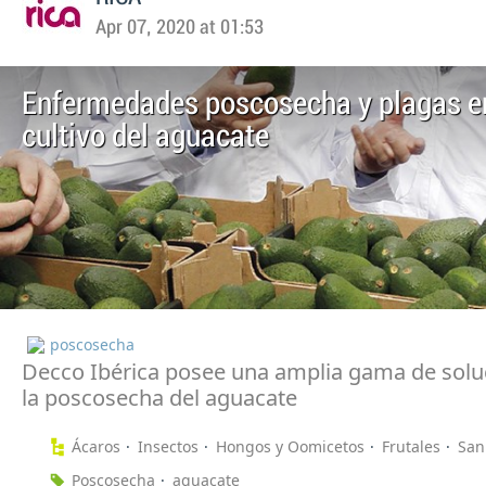
Apr 07, 2020 at 01:53
Enfermedades poscosecha y plagas en
cultivo del aguacate
poscosecha
Decco Ibérica posee una amplia gama de solu
la poscosecha del aguacate
Ácaros
Insectos
Hongos y Oomicetos
Frutales
San
Poscosecha
aguacate