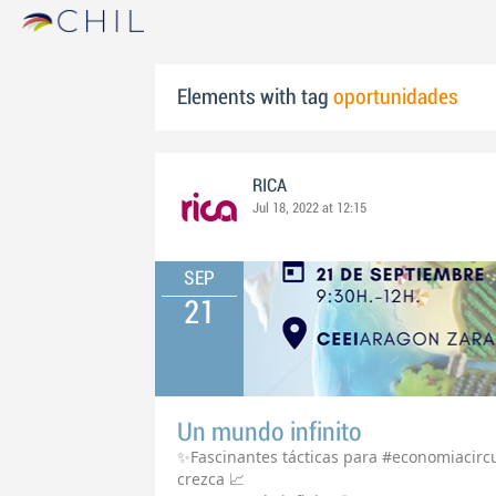
Elements with tag
oportunidades
RICA
Jul 18, 2022 at 12:15
SEP
21
Un mundo infinito
✨Fascinantes tácticas para #economiacirc
crezca 📈