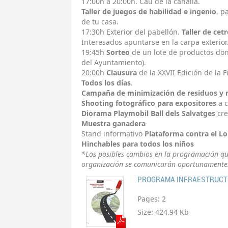
17:00h a 20:00h. Cau de la canalla.
Taller de juegos de habilidad e ingenio
, p
de tu casa.
17:30h Exterior del pabellón.
Taller de cetr
Interesados apuntarse en la carpa exterior
19:45h
Sorteo
de un lote de productos dona
del Ayuntamiento).
20:00h
Clausura
de la XXVII Edición de la 
Todos los días
.
Campaña de minimización de residuos y r
Shooting fotográfico para expositores
a c
Diorama Playmobil Ball dels Salvatges
cr
Muestra ganadera
Stand informativo
Plataforma contra el L
Hinchables para todos los niños
*Los posibles cambios en la programación qu
organización se comunicarán oportunamente
PROGRAMA INFRAESTRUC
Pages:
2
Size:
424.94 Kb