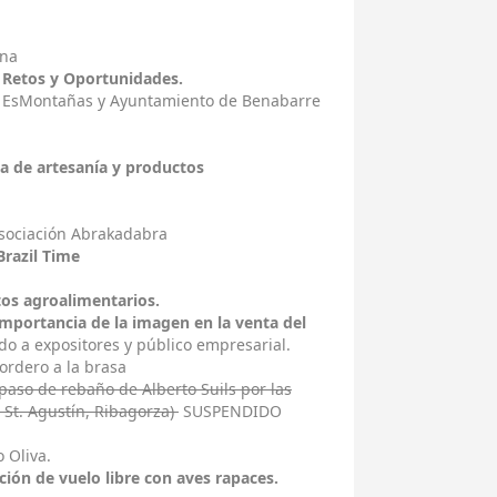
ena
l. Retos y Oportunidades.
a, EsMontañas y Ayuntamiento de Benabarre
a de artesanía y productos
asociación Abrakadabra
Brazil Time
tos agroalimentarios.
importancia de la imagen en la venta del
do a expositores y público empresarial.
cordero a la brasa
(paso de rebaño de Alberto Suils por las
, St. Agustín, Ribagorza)
SUSPENDIDO
 Oliva.
ción de vuelo libre con aves rapaces.