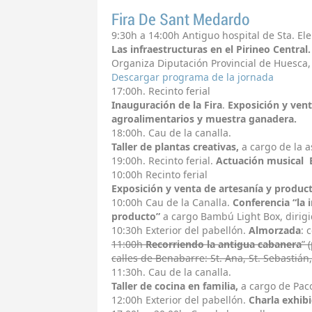
Fira De Sant Medardo
9:30h a 14:00h Antiguo hospital de Sta. El
Las infraestructuras en el Pirineo Centra
Organiza Diputación Provincial de Huesc
Descargar programa de la jornada
17:00h. Recinto ferial
Inauguración de la Fira
.
Exposición y vent
agroalimentarios y muestra ganadera.
18:00h.
Cau de la canalla.
Taller de plantas creativas,
a cargo de la 
19:00h. Recinto ferial.
Actuación musical
10:00h Recinto ferial
Exposición y venta de artesanía y produc
10:00h
Cau de la Canalla.
Conferencia
“la 
producto”
a cargo Bambú Light Box, dirigi
10:30h
Exterior del pabellón.
Almorzada
: 
11:00h
Recorriendo la antigua cabanera
” 
calles de Benabarre: St. Ana, St. Sebastián
11:30h. Cau de la canalla.
Taller de cocina en familia,
a cargo de Paco
12:00h Exterior del pabellón.
Charla exhibi