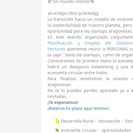
♻️"Un mundo infinito"🌐
✍️🫴https://bit.ly/3bXe4Jg
La transición hacia un modelo de economí
la sostenibilidad de nuestro planeta, per
oportunidad para las startups aragonesas.
En este evento, organizado conjunta
Planificación y Empleo del Gobie
Ventures
queremos reunir a PERSONAS con
la caja”, tanto de startups, como de orga
Conoceremos de primera mano la estrateg
habrá un desayuno networking y una di
economía circular entre todos.
Para finalizar, tendremos la ocasión 
aragonesas.
No te lo puedes perder, apúntate ya a e
limitadas.
¡Te esperamos!
¡Reserva tu plaza aquí mismo!
Desarrollo Rural
Innovación
Otr
economía circular
oportunidades