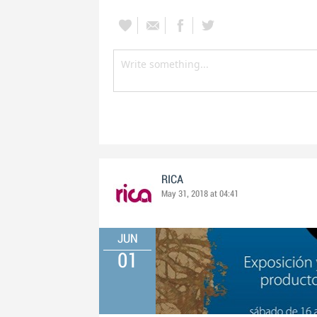
RICA
May 31, 2018 at 04:41
JUN
01