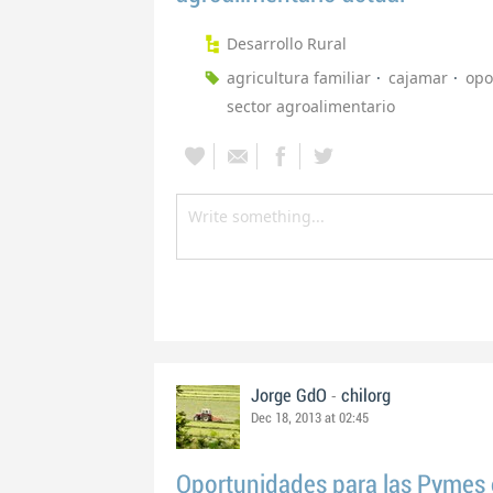
Desarrollo Rural
agricultura familiar
cajamar
opo
sector agroalimentario
-
Jorge GdO
chilorg
Dec 18, 2013 at 02:45
Oportunidades para las Pymes