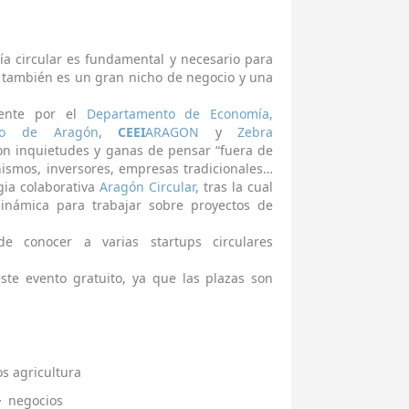
a circular es fundamental y necesario para
o también es un gran nicho de negocio y una
mente por el
Departamento de Economía,
rno de Aragón
,
CEEI
ARAGON
y
Zebra
 inquietudes y ganas de pensar “fuera de
nismos, inversores, empresas tradicionales…
ia colaborativa
Aragón Circular
, tras la cual
námica para trabajar sobre proyectos de
de conocer a varias startups circulares
ste evento gratuito, ya que las plazas son
os agricultura
negocios