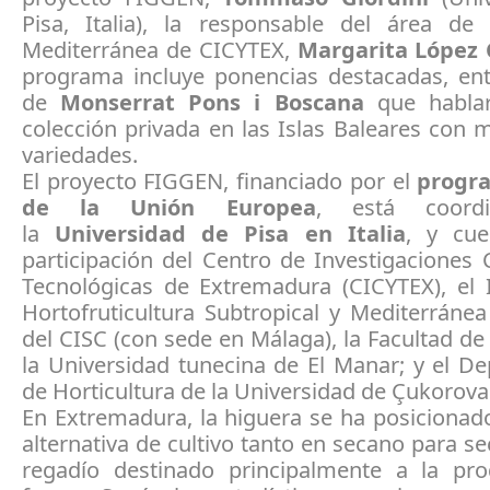
Pisa, Italia), la responsable del área de F
Mediterránea de CICYTEX,
Margarita López 
programa incluye ponencias destacadas, entr
de
Monserrat Pons i Boscana
que hablar
colección privada en las Islas Baleares con
variedades.
El proyecto FIGGEN, financiado por el
progr
de la Unión Europea
, está coord
la
Universidad de Pisa en Italia
, y cue
participación del Centro de Investigaciones C
Tecnológicas de Extremadura (CICYTEX), el I
Hortofruticultura Subtropical y Mediterráne
del CISC (con sede en Málaga), la Facultad de
la Universidad tunecina de El Manar; y el D
de Horticultura de la Universidad de Çukorova 
En Extremadura, la higuera se ha posiciona
alternativa de cultivo tanto en secano para 
regadío destinado principalmente a la pr