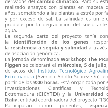
derivadas del
cambio climático
. Para su es
realizado ensayos con plantas en maceta 
años, sometiendo a las plantas a estrés por f
y por exceso de sal. La salinidad es un ef
produce por la degradación del suelo ante 
agua.
La segunda parte del proyecto tenía com
la
identificación de los genes
respon
la
resistencia a sequía y salinidad
a través
de asociación genómica.
La jornada denominada
Workshop: The PRI
Figgen
se celebrará el
miércoles, 5 de julio
de actos del
Instituto Tecnológico Agroali
Extremadura
(Avenida Adolfo Suárez s/n), en
partir de las
9:00 horas
. Está organizada por 
Investigaciones Científicas y Tecno
Extremadura (
CICYTEX
) y la
Universidad 
Italia
, entidad coordinadora del proyecto FIG
Participarán como ponentes,
especi