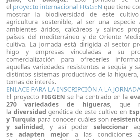
el
proyecto internacional FIGGEN
que tiene co
mostrar la biodiversidad de este cultiv
agricultura sostenible, al ser una especie
ambientes áridos, calcáreos y salinos pro
países del mediterráneo y de Oriente Med
cultiva. La jornada está dirigida al sector p
higo y empresas vinculadas a su pro
comercialización para ofrecerles inform
aquellas variedades resistentes a sequía y sa
distintos sistemas productivos de la higuera,
temas de interés.
ENLACE PARA LA INSCRIPCIÓN A LA JORNAD
El proyecto
FIGGEN
se ha centrado en la
ev
270 variedades de higueras
, que re
la
diversidad
genética de este cultivo en
Esp
y Turquía
para conocer cuáles son
resistent
y salinidad
, y así poder
seleccionar
aqu
se
adapten mejor
a las condiciones a