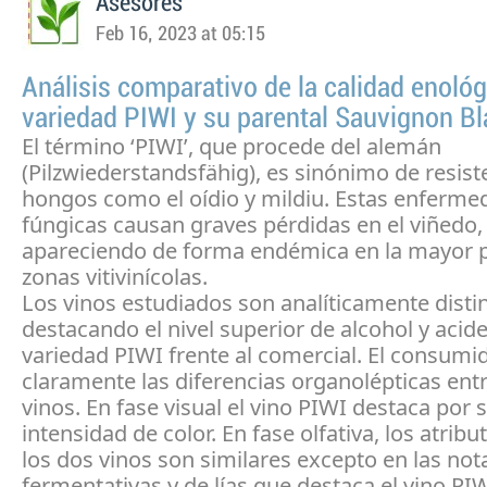
Asesores
Feb 16, 2023 at 05:15
Análisis comparativo de la calidad enoló
variedad PIWI y su parental Sauvignon B
El término ‘PIWI’, que procede del alemán
(Pilzwiederstandsfähig), es sinónimo de resist
hongos como el oídio y mildiu. Estas enferm
fúngicas causan graves pérdidas en el viñedo,
apareciendo de forma endémica en la mayor p
zonas vitivinícolas.
Los vinos estudiados son analíticamente distin
destacando el nivel superior de alcohol y acide
variedad PIWI frente al comercial. El consumi
claramente las diferencias organolépticas entr
vinos. En fase visual el vino PIWI destaca por
intensidad de color. En fase olfativa, los atribu
los dos vinos son similares excepto en las not
fermentativas y de lías que destaca el vino PIW