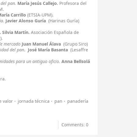
l del pan.
María Jesús Callejo.
Profesora del
M.
aría Carrillo
(ETSIA-UPM).
ña.
Javier Alonso Guría
(Harinas Guría)
. Silvia Martín.
Asociación Española de
).
 de mercado
Juan Manuel Álava
(Grupo Siro)
lidad del pan
.
José María Basanta
(Lesaffre
idades para un antiguo oficio.
Anna Bellsolá
ra.
 valor
jornada técnica
pan
panadería
Comments: 0