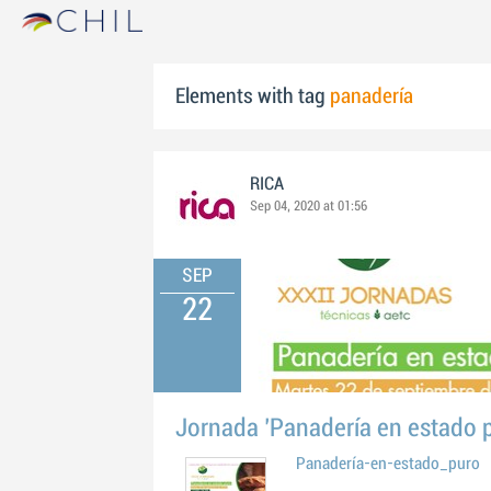
Elements with tag
panadería
RICA
Sep 04, 2020 at 01:56
SEP
22
Jornada 'Panadería en estado 
Panadería-en-estado_puro