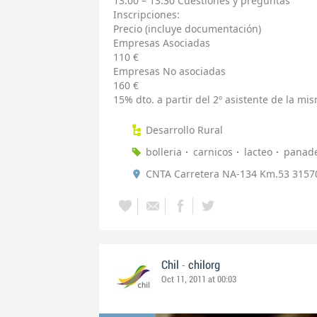
13:00 – 13:30 Cuestiones y preguntas
Inscripciones:
Precio (incluye documentación)
Empresas Asociadas
110 €
Empresas No asociadas
160 €
15% dto. a partir del 2º asistente de la m
Desarrollo Rural
bolleria
carnicos
lacteo
panade
CNTA Carretera NA-134 Km.53 31570
-
Chil
chilorg
Oct 11, 2011 at 00:03