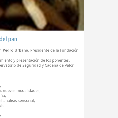
 del pan
r.
Pedro Urbano
. Presidente de la Fundación
miento y presentación de los ponentes
.
ervatorio de Seguridad y Cadena de Valor
,
a: nuevas modalidades,
aña,
 análisis sensorial,
ble
o.