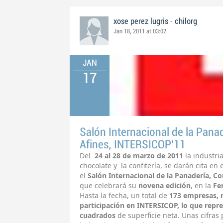
-
xose perez lugris
chilorg
Jan 18, 2011 at 03:02
JAN
17
Salón Internacional de la Panad
Afines, INTERSICOP’11
Del
24 al 28 de marzo
de 2011
la industria
chocolate y la confitería, se darán cita en 
el
Salón Internacional de la Panadería, Co
que celebrará su
novena edición
, en la
Fe
Hasta la fecha, un total de
173 empresas, 
participación en INTERSICOP, lo que repr
cuadrados
de superficie neta. Unas cifras