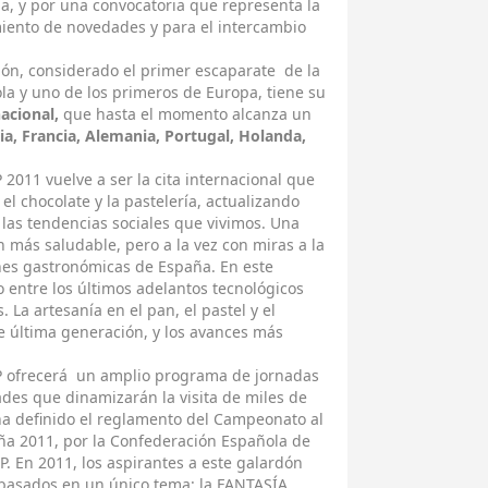
ia, y por una convocatoria que representa la
miento de novedades y para el intercambio
lón, considerado el primer escaparate de la
la y uno de los primeros de Europa, tiene su
nacional,
que hasta el momento alcanza un
lia, Francia, Alemania, Portugal, Holanda,
011 vuelve a ser la cita internacional que
el chocolate y la pastelería, actualizando
 las tendencias sociales que vivimos. Una
más saludable, pero a la vez con miras a la
ones gastronómicas de España. En este
o entre los últimos adelantos tecnológicos
. La artesanía en el pan, el pastel y el
e última generación, y los avances más
P ofrecerá un amplio programa de jornadas
ades que dinamizarán la visita de miles de
 ha definido el reglamento del Campeonato al
ña 2011, por la Confederación Española de
. En 2011, los aspirantes a este galardón
 basados en un único tema: la FANTASÍA.