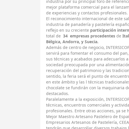
industria por su principal foro de referenc
mejor plataforma comercial para el lanza
de experiencias y contactos profesionales.
El reconocimiento internacional de este sa
industria de panadería y pastelería españo
reflejo en su creciente
participación inter
total de
34 empresas procedentes
de
Ita
Bélgica, Andorra, y Suecia.
Además de centro de negocio, INTERSICOP 2
servirá para fomentar el consumo del pan, 
sus técnicas y acabados para adecuarlos a
sociedad preocupada por una alimentación 
recuperación del patrimonio y las tradici
sentido, la feria será el punto de encuentr
en este ámbito y las l técnicas tradicionales
chocolate se fundirán con la maquinaria d
destacados.
Paralelamente a la exposición, INTERSICO
técnicas, encuentros comerciales y activid
profesionales. Entre otras acciones, ya se
Mejor Maestro Artesano Pastelero de Espa
Empresarios Artesanos de Pastelería, CEEAP
tendrán que desarrollar diversos trabajos