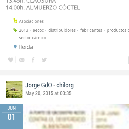
13.45h. CLAUSURA
14.00h. ALMUERZO CÓCTEL
Asociaciones
2013
aecoc
distribuidores
fabricantes
productos 
sector cárnico
lleida
-
Jorge GdO
chilorg
May 20, 2015 at 03:35
JUN
01