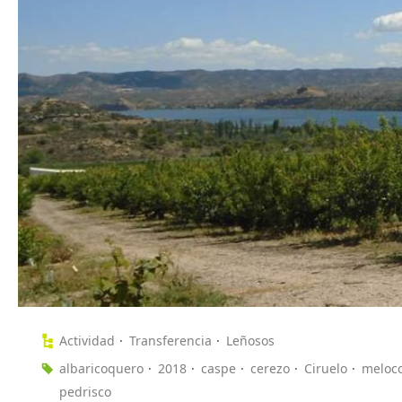
Actividad
Transferencia
Leñosos
albaricoquero
2018
caspe
cerezo
Ciruelo
meloc
pedrisco