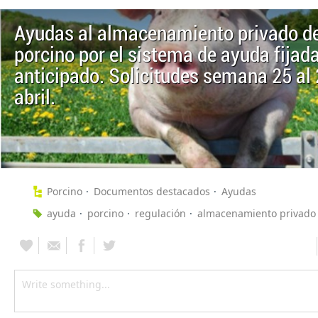
Ayudas al almacenamiento privado de
porcino por el sistema de ayuda fijad
anticipado. Solicitudes semana 25 al 
abril.
Porcino
Documentos destacados
Ayudas
ayuda
porcino
regulación
almacenamiento privado