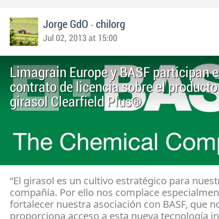
-
Jorge GdO
chilorg
Jul 02, 2013 at 15:00
Limagrain Europe y BASF participan e
contrato de licencia sobre el producto
girasol Clearfield Plus®
“El girasol es un cultivo estratégico para nuest
compañía. Por ello nos complace especialmen
fortalecer nuestra asociación con BASF, que n
proporciona acceso a esta nueva tecnología 