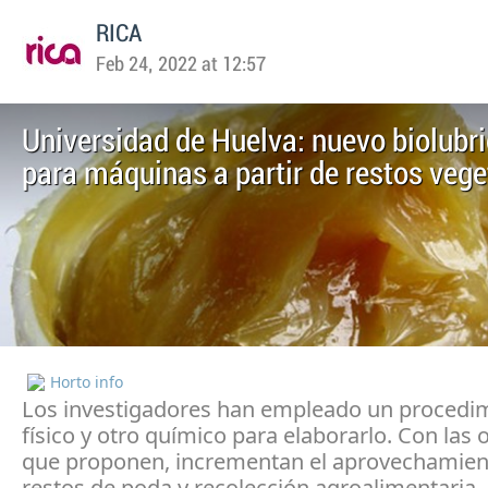
RICA
Feb 24, 2022 at 12:57
Universidad de Huelva: nuevo biolubr
para máquinas a partir de restos vege
Horto info
Los investigadores han empleado un procedi
físico y otro químico para elaborarlo. Con las
que proponen, incrementan el aprovechamien
restos de poda y recolección agroalimentaria