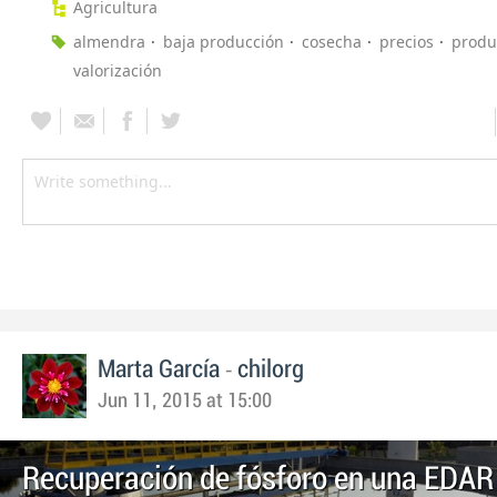
Agricultura
almendra
baja producción
cosecha
precios
produ
valorización
-
Marta García
chilorg
Jun 11, 2015 at 15:00
Recuperación de fósforo en una EDAR