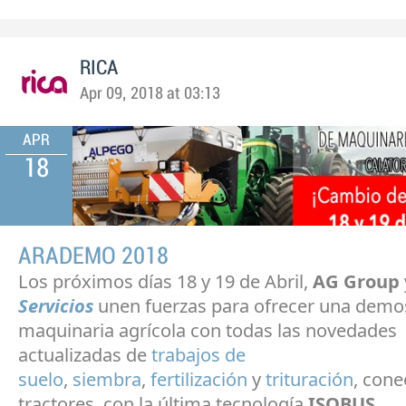
RICA
Apr 09, 2018 at 03:13
APR
18
ARADEMO 2018
Los próximos días 18 y 19 de Abril,
AG Group
Servicios
unen fuerzas para ofrecer una demo
maquinaria agrícola con todas las novedades
actualizadas de
trabajos de
suelo
,
siembra
,
fertilización
y
trituración
, cone
tractores
con la última tecnología
ISOBUS.