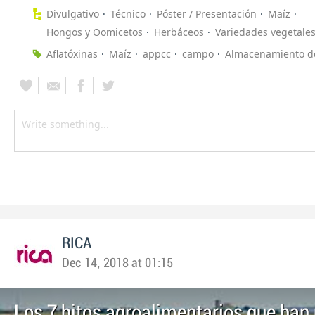
Divulgativo
Técnico
Póster / Presentación
Maíz
Hongos y Oomicetos
Herbáceos
Variedades vegetale
Aflatóxinas
Maíz
appcc
campo
Almacenamiento de
RICA
Dec 14, 2018 at 01:15
Los 7 hitos agroalimentarios que ha