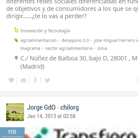
diferentes redes sociales diferenciadas en func
de objetivos y de consumidores a los que se q
dirigir……¿te lo vas a perder?
Innovación y Tecnología
agroalimentacion
desayuno 2.0
jose miguel herrero 
magrama
sector agroalimentario
zinia
C./ Núñez de Balboa 30, bajo D, 28001 , M
(Madrid)
-
Jorge GdO
chilorg
Jan 14, 2013 at 02:58
FEB