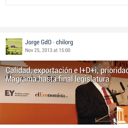
-
Jorge GdO
chilorg
Nov 25, 2013 at 15:00
Calidad, exportación e I+D+i, priorida
Magrama hasta final legislatura