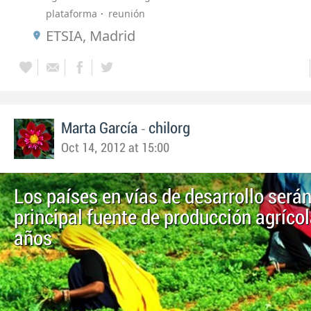
plataforma
reunión
ETSIA, Madrid
-
Marta García
chilorg
Oct 14, 2012 at 15:00
Los países en vías de desarrollo serán
principal fuente de producción agrícol
años