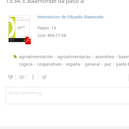
13:34. E.Baamonde da paso a:
Intervencion-de-Eduardo-Baamonde
Pages:
14
Size:
864.77 Kb
agroalimentación
agroalimentarias
asamblea
baam
cogeca
cooperativas
españa
general
pac
paolo 