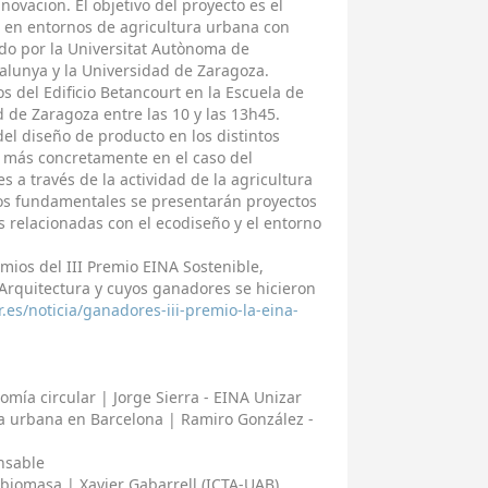
novacion. El objetivo del proyecto es el
e en entornos de agricultura urbana con
ado por la Universitat Autònoma de
talunya y la Universidad de Zaragoza.
s del Edificio Betancourt en la Escuela de
d de Zaragoza entre las 10 y las 13h45.
 del diseño de producto en los distintos
, más concretamente en el caso del
 a través de la actividad de la agricultura
os fundamentales se presentarán proyectos
s relacionadas con el ecodiseño y el entorno
mios del III Premio EINA Sostenible,
 Arquitectura y cuyos ganadores se hicieron
r.es/noticia/ganadores-iii-premio-la-eina-
mía circular | Jorge Sierra - EINA Unizar
ra urbana en Barcelona | Ramiro González -
nsable
asa | Xavier Gabarrell (ICTA-UAB)