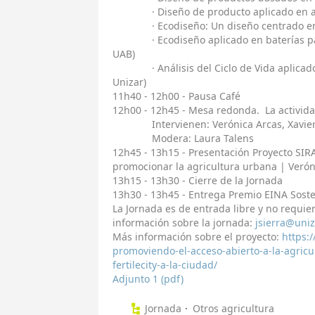
· Diseño de producto aplicado en agric
· Ecodiseño: Un diseño centrado en el
· Ecodiseño aplicado en baterías para 
UAB)
· Análisis del Ciclo de Vida aplicado 
Unizar)
11h40 - 12h00 - Pausa Café
12h00 - 12h45 - Mesa redonda. La activida
Intervienen: Verónica Arcas, Xavier Ga
Modera: Laura Talens
12h45 - 13h15 - Presentación Proyecto SIR
promocionar la agricultura urbana | Verón
13h15 - 13h30 - Cierre de la Jornada
13h30 - 13h45 - Entrega Premio EINA Soste
La Jornada es de entrada libre y no requie
información sobre la jornada:
jsierra@uniz
Más información sobre el proyecto:
https:
promoviendo-el-acceso-abierto-a-la-agricu
fertilecity-a-la-ciudad/
Adjunto 1 (pdf)
Jornada
Otros agricultura