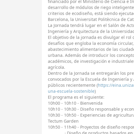
financiado por el Ministerio de Ciencia e In
desarrollo de módulos de riego inteligent
criterios de ecodiseño, está siendo ejecut
Barcelona, la Universitat Politècnica de Ca
La Jornada tendrá lugar en el Salón de Acto
Ingeniería y Arquitectura de la Universida
El objetivo de la jornada es divulgar el rol
desafíos que engloba la economía circular
abastecimiento alimentarios de las ciudades
urbana. Además de introducir los concept
académicos, de investigación e industriale
agrícola.
Dentro de la Jornada se entregarán los pre
convocados por la Escuela de Ingeniería y
públicos recientemente (
https://eina.uniza
una-escuela-sostenible
)
El programa es el siguiente:
10h00 - 10h10 - Bienvenida
10h10 - 10h30 - Diseño responsable y econo
10h30 - 10h50 - Experiencias de agricultu
Tectum Garden
10h50 - 11h40 - Proyectos de diseño respo
· Diseño de productos basados en biom