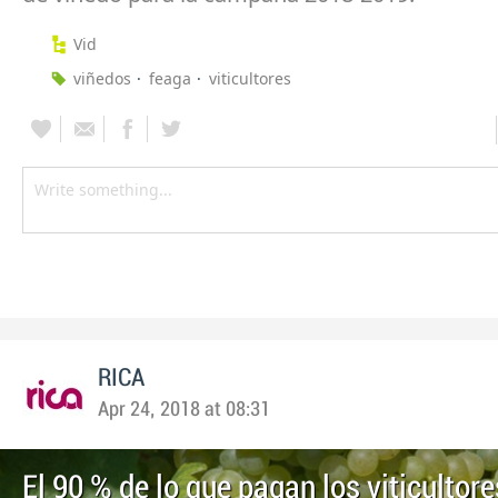
Vid
viñedos
feaga
viticultores
RICA
Apr 24, 2018 at 08:31
El 90 % de lo que pagan los viticultore