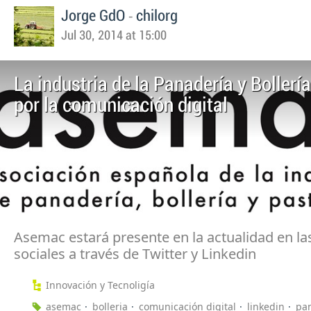
-
Jorge GdO
chilorg
Jul 30, 2014 at 15:00
La industria de la Panadería y Bollerí
por la comunicación digital
Asemac estará presente en la actualidad en la
sociales a través de Twitter y Linkedin
Innovación y Tecnoligía
asemac
bolleria
comunicación digital
linkedin
pa