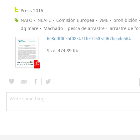
Press 2016
NAFO
NEAFC
Comisión Europea
VME
prohibición
dg mare
Machado
pesca de arrastre
arrastre de f
6e8ddf00-bf03-471b-9163-a952beadc554
Size:
474.89 Kb