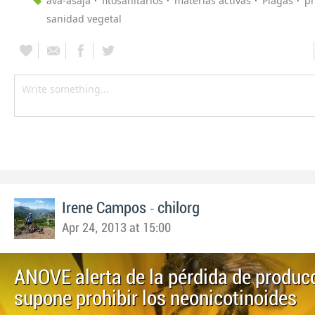
ava-asaja
fitosanitarios
materias activas
Plagas
pr
sanidad vegetal
-
Irene Campos
chilorg
Apr 24, 2013 at 15:00
ANOVE alerta de la pérdida de produc
supone prohibir los neonicotinoides