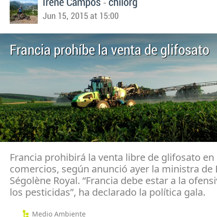
-
Irene Campos
chilorg
Jun 15, 2015 at 15:00
Francia prohíbe la venta de glifosato
Francia prohibirá la venta libre de glifosato en 
comercios, según anunció ayer la ministra de 
Ségolène Royal. “Francia debe estar a la ofens
los pesticidas”, ha declarado la política gala.
Medio Ambiente