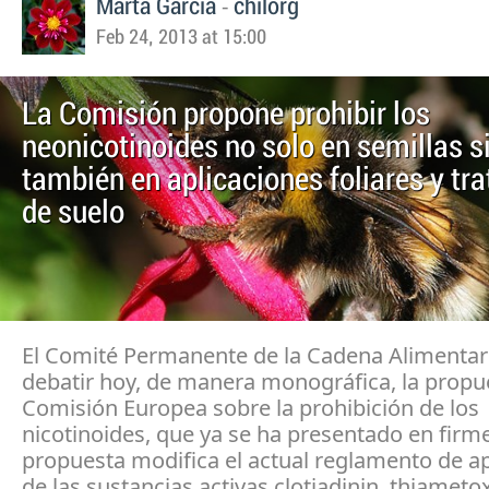
-
Marta García
chilorg
Feb 24, 2013 at 15:00
La Comisión propone prohibir los
neonicotinoides no solo en semillas s
también en aplicaciones foliares y tr
de suelo
El Comité Permanente de la Cadena Alimentari
debatir hoy, de manera monográfica, la propue
Comisión Europea sobre la prohibición de los
nicotinoides, que ya se ha presentado en firm
propuesta modifica el actual reglamento de a
de las sustancias activas clotiadinin, thiameto