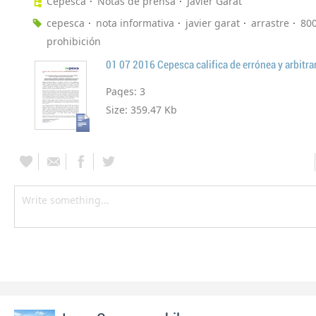
Cepesca
Notas de prensa
Javier Garat
cepesca
nota informativa
javier garat
arrastre
80
prohibición
Pages:
3
Size:
359.47 Kb