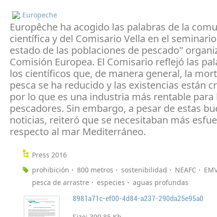
Europeche
Europêche ha acogido las palabras de la com
científica y del Comisario Vella en el seminario
estado de las poblaciones de pescado" organi
Comisión Europea. El Comisario reflejó las pa
los científicos que, de manera general, la mor
pesca se ha reducido y las existencias están c
por lo que es una industria más rentable para 
pescadores. Sin embargo, a pesar de estas b
noticias, reiteró que se necesitaban más esfu
respecto al mar Mediterráneo.
Press 2016
prohibición
800 metros
sostenibilidad
NEAFC
EM
pesca de arrastre
especies
aguas profundas
8981a71c-ef00-4d84-a237-290da25e95a0
Size:
399.85 Kb