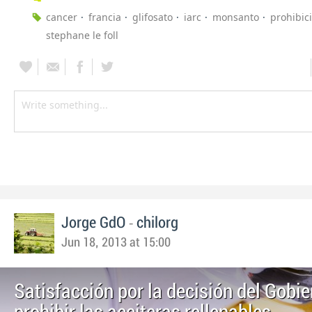
cancer
francia
glifosato
iarc
monsanto
prohibic
stephane le foll
-
Jorge GdO
chilorg
Jun 18, 2013 at 15:00
Satisfacción por la decisión del Gobie