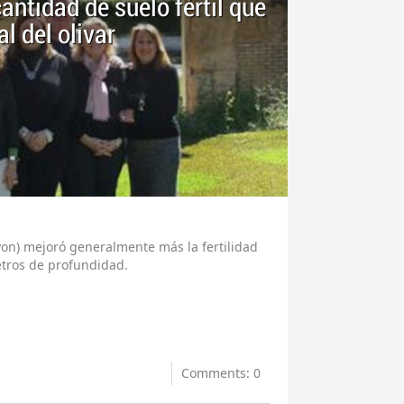
antidad de suelo fértil que
l del olivar
on) mejoró generalmente más la fertilidad
metros de profundidad.
Comments: 0