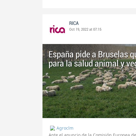
RICA
Oct 19, 2022 at 07:15
España pide a Bruselas q
para la salud animal y ve
Agroclm
Ante el anuncio de la Comisión Europea d