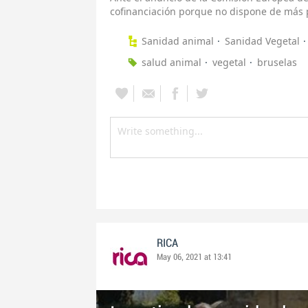
cofinanciación porque no dispone de más
Sanidad animal
Sanidad Vegetal
salud animal
vegetal
bruselas
RICA
May 06, 2021 at 13:41