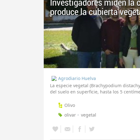
Investigadores miden la c
produce la cubierta vegeta
Agrodiario Huelva
La especie vegetal (Brachypodium distachy
del suelo en superficie, hasta los 5 centí
Olivo
olivar
vegetal