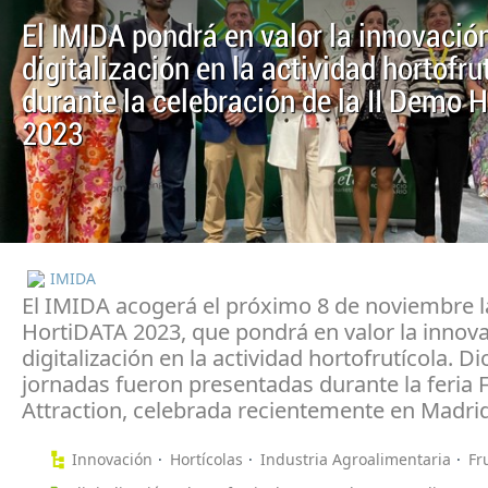
El IMIDA pondrá en valor la innovació
digitalización en la actividad hortofru
durante la celebración de la II Demo 
2023
IMIDA
El IMIDA acogerá el próximo 8 de noviembre 
HortiDATA 2023, que pondrá en valor la innova
digitalización en la actividad hortofrutícola. D
jornadas fueron presentadas durante la feria F
Attraction, celebrada recientemente en Madrid
Innovación
Hortícolas
Industria Agroalimentaria
Fr