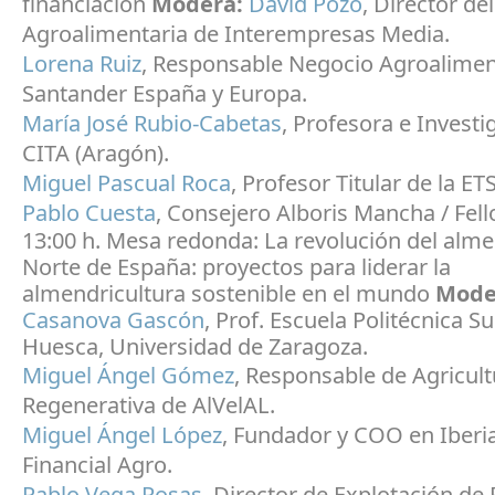
financiación
Modera:
David Pozo
, Director de
Agroalimentaria de Interempresas Media.
Lorena Ruiz
, Responsable Negocio Agroalimen
Santander España y Europa.
María José Rubio-Cabetas
, Profesora e Investi
CITA (Aragón).
Miguel Pascual Roca
, Profesor Titular de la E
Pablo Cuesta
, Consejero Alboris Mancha / Fel
13:00 h. Mesa redonda: La revolución del alme
Norte de España: proyectos para liderar la
almendricultura sostenible en el mundo
Mode
Casanova Gascón
, Prof. Escuela Politécnica S
Huesca, Universidad de Zaragoza.
Miguel Ángel Gómez
, Responsable de Agricult
Regenerativa de AlVelAL.
Miguel Ángel López
, Fundador y COO en Iberi
Financial Agro.
Pablo Vega Rosas
, Director de Explotación de 