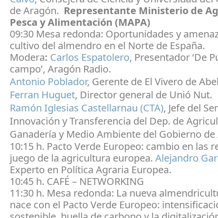
de Aragón.
Representante Ministerio de Ag
Pesca y Alimentación (MAPA)
09:30 Mesa redonda: Oportunidades y amenaz
cultivo del almendro en el Norte de España.
Modera
:
Carlos Espatolero
, Presentador ‘De P
campo’, Aragón Radio.
Antonio Poblador
, Gerente de El Vivero de Abel
Ferran Huguet
, Director general de Unió Nut.
Ramón Iglesias Castellarnau (CTA)
, Jefe del Se
Innovación y Transferencia del Dep. de Agricul
Ganadería y Medio Ambiente del Gobierno de
10:15 h. Pacto Verde Europeo: cambio en las r
juego de la agricultura europea.
Alejandro Gar
Experto en Política Agraria Europea.
10:45 h. CAFÉ – NETWORKING
11:30 h. Mesa redonda: La nueva almendricult
nace con el Pacto Verde Europeo: intensificac
sostenible, huella de carbono y la digitalización