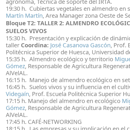
agrónoma, Técnica de soporte del IRTA.
19:30 h. Cubiertas vegetales en almendro en 
Martín Martín
, Area Manager zona Oeste de Sem
Bloque T2:
TALLER 2: ALMENDRO ECOLÓGIC
SUELOS VIVOS
15:30 h. Presentación y explicación de dinámi
taller
Coordina:
José Casanova Gascón
, Prof.
Politécnica Superior de Huesca, Universidad d
15:35 h. Almendro ecológico y territorio
Migue
Gómez
, Responsable de Agricultura Regenerat
AlVelAL.
16:15 h. Manejo de almendro ecológico en se
16:45 h. Suelos vivos y su influencia en el cult
Videgaín
, Prof. Escuela Politécnica Superior H
17:15 h. Manejo del almendro en ecológico
Mi
Gómez
, Responsable de Agricultura Regenerat
AlVelAL.
17:45 h. CAFÉ-NETWORKING
18:15 h. Las empresas y su implicación en el c