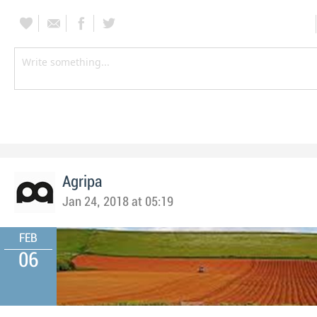
Agripa
Jan 24, 2018 at 05:19
FEB
06