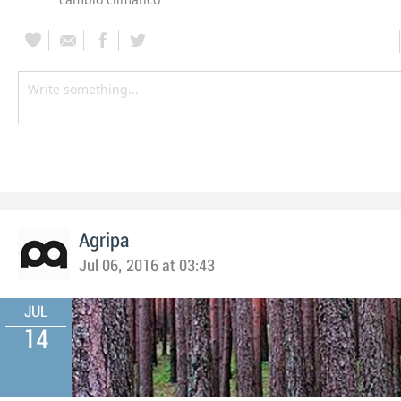
Agripa
Jul 06, 2016 at 03:43
JUL
14