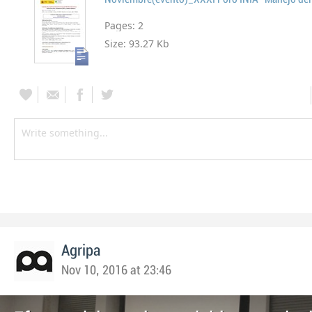
Pages:
2
Size:
93.27 Kb
Agripa
Nov 10, 2016 at 23:46