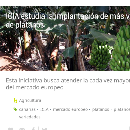
ICIA estudia la implantación de más 
de plátanos
Esta iniciativa busca atender la cada vez ma
del mercado europeo
Agricultura
canarias
ICIA
mercado europeo
platanos
platanos
variedades