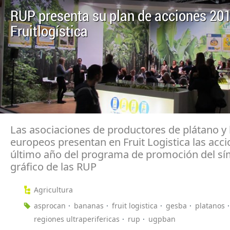
RUP presenta su plan de acciones 20
Fruitlogística
Las asociaciones de productores de plátano y
europeos presentan en Fruit Logistica las acci
último año del programa de promoción del s
gráfico de las RUP
Agricultura
asprocan
bananas
fruit logistica
gesba
platanos
regiones ultraperifericas
rup
ugpban