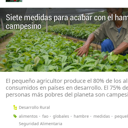
Siete medidas para acabar con el ham
campesino
El pequeño agricultor produce el 80% de los a
consumidos en países en desarrollo. El 75% de
personas más pobres del planeta son campes
Desarrollo Rural
alimentos
fao
globales
hambre
medidas
pequeñ
Seguridad Alimentaria