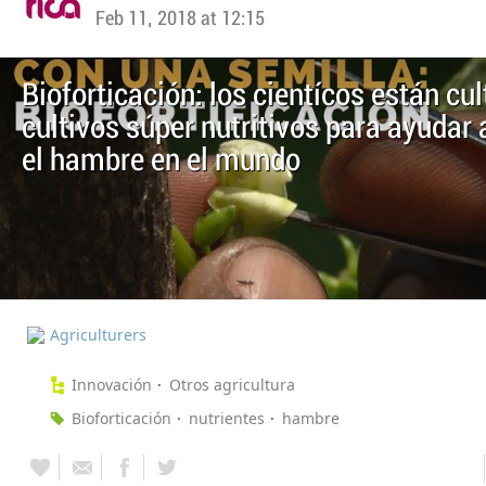
Feb 11, 2018 at 12:15
Bioforticación: los cientícos están cu
cultivos súper nutritivos para ayudar 
el hambre en el mundo
Agriculturers
Innovación
Otros agricultura
Bioforticación
nutrientes
hambre