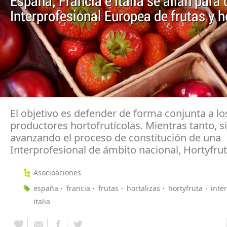
España, Francia e Italia se alían para
Interprofesional Europea de frutas y h
El objetivo es defender de forma conjunta a lo
productores hortofrutícolas. Mientras tanto, s
avanzando el proceso de constitución de una
Interprofesional de ámbito nacional, Hortyfru
Asocioaciones
españa
francia
frutas
hortalizas
hortyfruta
inte
italia