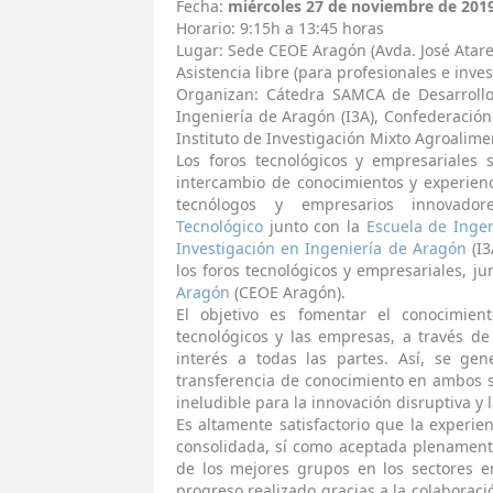
Fecha:
miércoles 27 de noviembre de 201
Horario: 9:15h a 13:45 horas
Lugar: Sede CEOE Aragón (Avda. José Atare
Asistencia libre (para profesionales e inve
Organizan: Cátedra SAMCA de Desarrollo 
Ingeniería de Aragón (I3A), Confederació
Instituto de Investigación Mixto Agroalime
Los foros tecnológicos y empresariales 
intercambio de conocimientos y experienc
tecnólogos y empresarios innovad
Tecnológico
junto con la
Escuela de Ingen
Investigación en Ingeniería de Aragón
(I3
los foros tecnológicos y empresariales, ju
Aragón
(CEOE Aragón).
El objetivo es fomentar el conocimien
tecnológicos y las empresas, a través d
interés a todas las partes. Así, se ge
transferencia de conocimiento en ambos s
ineludible para la innovación disruptiva y 
Es altamente satisfactorio que la experien
consolidada, sí como aceptada plenament
de los mejores grupos en los sectores e
progreso realizado gracias a la colaboració