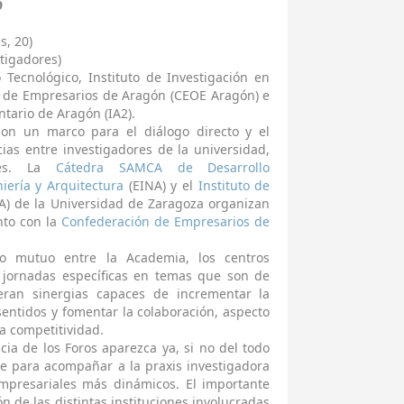
9
s, 20)
stigadores)
Tecnológico, Instituto de Investigación en
n de Empresarios de Aragón (CEOE Aragón) e
ntario de Aragón (IA2).
son un marco para el diálogo directo y el
ias entre investigadores de la universidad,
ores. La
Cátedra SAMCA de Desarrollo
iería y Arquitectura
(EINA) y el
Instituto de
A) de la Universidad de Zaragoza organizan
nto con la
Confederación de Empresarios de
to mutuo entre la Academia, los centros
e jornadas específicas en temas que son de
neran sinergias capaces de incrementar la
entidos y fomentar la colaboración, aspecto
la competitividad.
cia de los Foros aparezca ya, si no del todo
e para acompañar a la praxis investigadora
mpresariales más dinámicos. El importante
n de las distintas instituciones involucradas